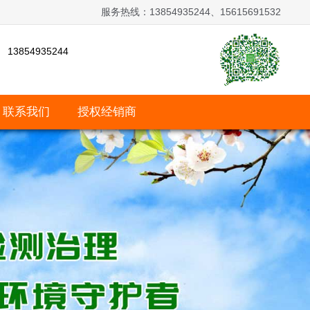
服务热线：13854935244、15615691532
13854935244
联系我们
授权经销商