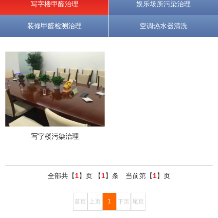
写字楼甲醛治理
娱乐场所污染治理
装修甲醛检测治理
空调热水器清洗
写字楼污染治理
全部共【
1
】页 【
1
】条 当前第【
1
】页
首页
上页
1
下页
尾页